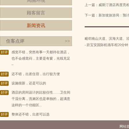
周围环境
上一篇：
威斯汀酒店再度亮
顾客留言
下一篇：
新加坡旅游局：预
新闻资讯
毗邻南山大道、滨海大道、
住客点评
>>
- 距宝安国际机场车程20分钟
好评
感觉不错，突然有事一天都待在酒店，
也不会感觉闷，主要是有窗，光线充足
~
好评
还不错，出差住宿，出行较方便
好评
设施很新，还是可以的
好评
酒店的房间设计的比较任性……卫生间
干湿分离，洗漱区也是单独的，超满意
这样的一个功能区...
好评
整体还不错，出差可以选
网站