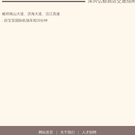
深圳弘都酒店交通指
毗邻南山大道、滨海大道、沿江高速
- 距宝安国际机场车程20分钟
网站首页
|
关于我们
|
人才招聘