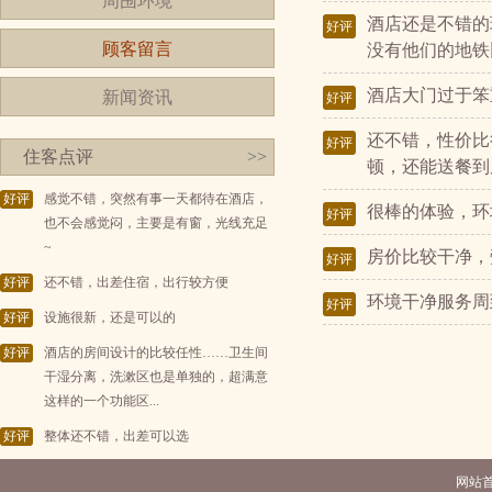
周围环境
酒店还是不错的
好评
顾客留言
没有他们的地铁
酒店大门过于笨
新闻资讯
好评
还不错，性价比
好评
住客点评
>>
顿，还能送餐到
好评
感觉不错，突然有事一天都待在酒店，
很棒的体验，环
好评
也不会感觉闷，主要是有窗，光线充足
~
房价比较干净，
好评
好评
还不错，出差住宿，出行较方便
环境干净服务周
好评
好评
设施很新，还是可以的
好评
酒店的房间设计的比较任性……卫生间
干湿分离，洗漱区也是单独的，超满意
这样的一个功能区...
好评
整体还不错，出差可以选
网站