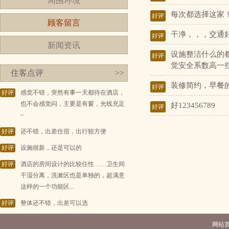
周围环境
每次都选择这家
好评
顾客留言
干净，，，交通
好评
新闻资讯
设施整洁什么的
好评
觉安全系数高一
住客点评
>>
装修简约，早餐
好评
好评
感觉不错，突然有事一天都待在酒店，
也不会感觉闷，主要是有窗，光线充足
好123456789
好评
~
好评
还不错，出差住宿，出行较方便
好评
设施很新，还是可以的
好评
酒店的房间设计的比较任性……卫生间
干湿分离，洗漱区也是单独的，超满意
这样的一个功能区...
好评
整体还不错，出差可以选
网站